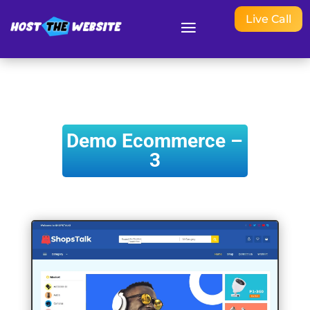
Live Call
Demo Ecommerce –
3