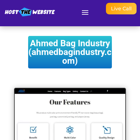
Live Call
Ahmed Bag Industry
(ahmedbagindustry.c
om)